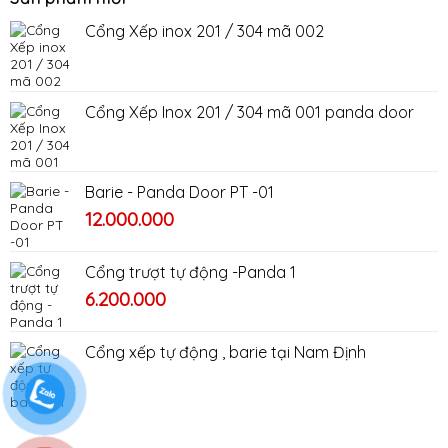
Cổng Xếp inox 201 / 304 mã 002
Cổng Xếp Inox 201 / 304 mã 001 panda door
Barie - Panda Door PT -01
Giá
Giá
12.000.000
gốc
hiện
là:
tại
Cổng trượt tự động -Panda 1
16.000.000₫.
là:
6.200.000
12.000.000₫.
Cổng xếp tự động , barie tại Nam Định