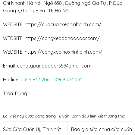
Chi Nhánh Hà Nội: Ngõ 638 , Đường Ngô Gia Tự , P Đức
Giang ,Q Long Biên , TP Hà Nội
WEDSITE:
https://cuacuonxepninhbinh.com/
WEDSITE:
https://congxeppandadoor.com/
WEDSITE:
https://congxepinoxninhbinh.com/
Email: congtypandadoor35@gmail.com
Hotline:
0355 837 206 – 0969 724 231
Trân Trọng !
Bài viết này được đăng trong
Tư vấn
. Đánh dấu
liên kết thường trực
.
Sửa Cửa Cuốn Uy Tín Nhất
Báo giá sửa chữa cửa cuốn