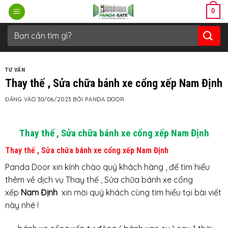
Bỏ
0
qua
nội
Tìm
kiếm:
dung
TƯ VẤN
Thay thế , Sửa chữa bánh xe cổng xếp Nam Định
ĐĂNG VÀO
30/06/2023
BỞI
PANDA DOOR
Thay thế , Sửa chữa bánh xe cổng xếp Nam Định
Thay thế , Sửa chữa bánh xe cổng xếp Nam Định
Panda Door xin kính chào quý khách hàng , để tìm hiểu
thêm về dịch vụ Thay thế , Sửa chữa bánh xe cổng
xếp
Nam Định
xin mời quý khách cùng tìm hiểu tại bài viết
này nhé !