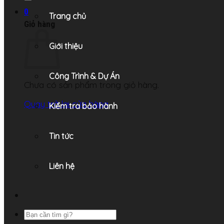
0
Trang chủ
Giỏ hàng
Giới thiệu
Công Trình & Dự Án
Chưa có sản phẩm trong giỏ hàng.
Quay trở lại cửa hàng
Kiểm tra bảo hành
Tin tức
Liên hệ
Tìm
kiếm: