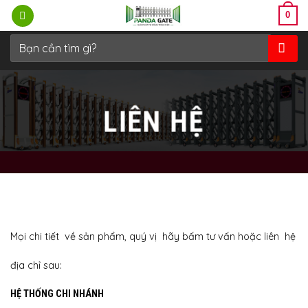
Bỏ
0
qua
nội
Tìm
kiếm:
dung
LIÊN HỆ
Mọi chi tiết về sản phẩm, quý vị hãy bấm tư vấn hoặc liên hệ
địa chỉ sau:
HỆ THỐNG CHI NHÁNH