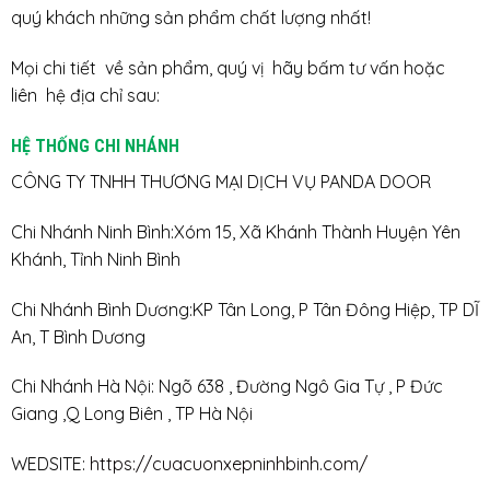
quý khách những sản phẩm chất lượng nhất!
Mọi chi tiết về sản phẩm, quý vị hãy bấm tư vấn hoặc
liên hệ địa chỉ sau:
HỆ THỐNG CHI NHÁNH
CÔNG TY TNHH THƯƠNG MẠI DỊCH VỤ PANDA DOOR
Chi Nhánh Ninh Bình:Xóm 15, Xã Khánh Thành Huyện Yên
Khánh, Tỉnh Ninh Bình
Chi Nhánh Bình Dương:KP Tân Long, P Tân Đông Hiệp, TP DĨ
An, T Bình Dương
Chi Nhánh Hà Nội: Ngõ 638 , Đường Ngô Gia Tự , P Đức
Giang ,Q Long Biên , TP Hà Nội
WEDSITE:
https://cuacuonxepninhbinh.com/