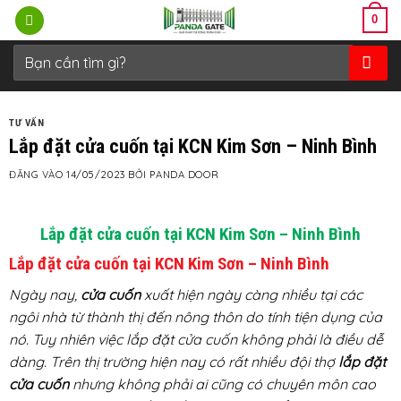
Bỏ
0
qua
nội
Tìm
kiếm:
dung
TƯ VẤN
Lắp đặt cửa cuốn tại KCN Kim Sơn – Ninh Bình
ĐĂNG VÀO
14/05/2023
BỞI
PANDA DOOR
Lắp đặt cửa cuốn tại KCN Kim Sơn – Ninh Bình
Lắp đặt cửa cuốn tại KCN Kim Sơn – Ninh Bình
Ngày nay,
cửa cuốn
xuất hiện ngày càng nhiều tại các
ngôi nhà từ thành thị đến nông thôn do tính tiện dụng của
nó. Tuy nhiên việc lắp đặt cửa cuốn không phải là điều dễ
dàng. Trên thị trường hiện nay có rất nhiều đội thợ
lắp đặt
cửa cuốn
nhưng không phải ai cũng có chuyên môn cao