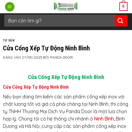
Bỏ
0
qua
nội
Tìm
kiếm:
dung
TƯ VẤN
Cửa Cổng Xếp Tự Động Ninh Bình
ĐĂNG VÀO
27/05/2023
BỞI
PANDA DOOR
Cửa Cổng Xếp Tự Động Ninh Bình
Cửa Cổng Xếp Tự Động Ninh Bình
Nếu bạn đang tìm kiếm các sản phẩm cổng xếp inox với
chất lượng tốt và giá cả phải chăng tại Ninh Bình, thì công
ty TNHH Thương Mại Dịch Vụ Panda Door là một lựa chọn
hợp lý. Chúng tôi có hệ thống chi nhánh ở
Ninh Bình,
Bình
Dương và Hà Nội, cung cấp các sản phẩm cổng xếp inox