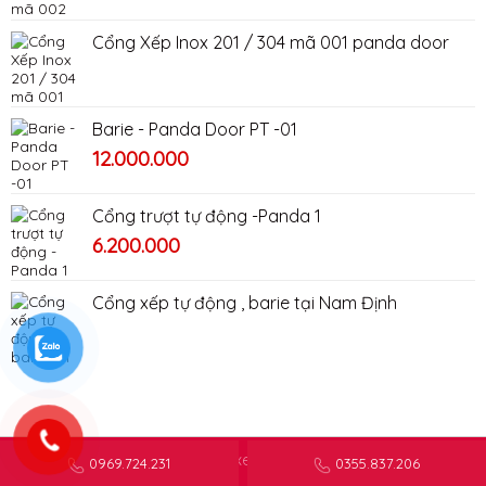
Cổng Xếp Inox 201 / 304 mã 001 panda door
Barie - Panda Door PT -01
Giá
Giá
12.000.000
gốc
hiện
là:
tại
Cổng trượt tự động -Panda 1
16.000.000₫.
là:
6.200.000
12.000.000₫.
Cổng xếp tự động , barie tại Nam Định
Copyright © Congxepinoxninhbinh.com
0969.724.231
0355.837.206