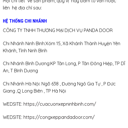
Mọi chi tiết về sản phẩm, quý vị hãy bấm tư vấn hoặc
liên hệ địa chỉ sau:
HỆ THỐNG CHI NHÁNH
CÔNG TY TNHH THƯƠNG MẠI DỊCH VỤ PANDA DOOR
Chi Nhánh Ninh Bình:Xóm 15, Xã Khánh Thành Huyện Yên
Khánh, Tỉnh Ninh Bình
Chi Nhánh Bình Dương:KP Tân Long, P Tân Đông Hiệp, TP DĨ
An, T Bình Dương
Chi Nhánh Hà Nội: Ngõ 638 , Đường Ngô Gia Tự , P Đức
Giang ,Q Long Biên , TP Hà Nội
WEDSITE:
https://cuacuonxepninhbinh.com/
WEDSITE:
https://congxeppandadoor.com/