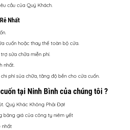
 yêu cầu của Quý Khách.
 Rẻ Nhất
ốn.
ửa cuốn hoặc thay thế toàn bộ cửa.
rợ sửa chữa miễn phí.
h nhất.
chi phí sủa chữa, tăng độ bền cho cửa cuốn.
cuốn tại Ninh Bình của chúng tôi ?
t. Quý Khác Không Phải Đợi!
 bảng giá của công ty niêm yết
ẻ nhất