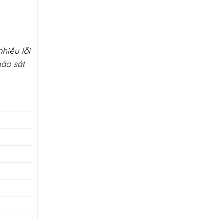
hiều lỗi
hảo sát