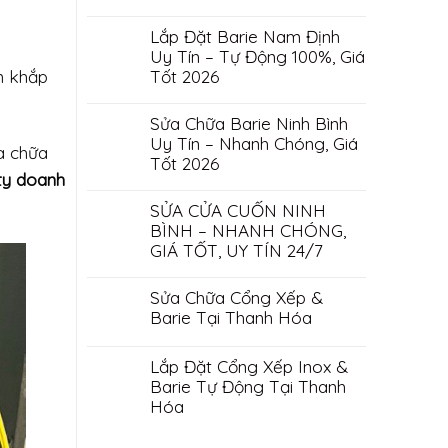
Lắp Đặt Barie Nam Định
Uy Tín – Tự Động 100%, Giá
n khắp
Tốt 2026
Sửa Chữa Barie Ninh Bình
Uy Tín – Nhanh Chóng, Giá
a chữa
Tốt 2026
ty doanh
SỬA CỬA CUỐN NINH
BÌNH – NHANH CHÓNG,
GIÁ TỐT, UY TÍN 24/7
Sửa Chữa Cổng Xếp &
Barie Tại Thanh Hóa
Lắp Đặt Cổng Xếp Inox &
Barie Tự Động Tại Thanh
Hóa