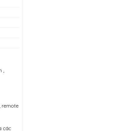
 ,
, remote
à các