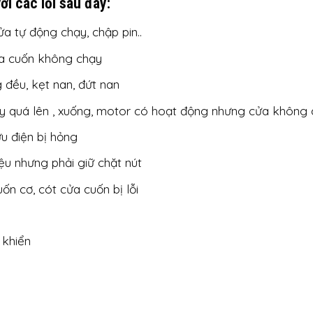
ới các lỗi sau đây:
ửa tự động chạy, chập pin..
ửa cuốn không chạy
 đều, kẹt nan, đứt nan
hạy quá lên , xuống, motor có hoạt động nhưng cửa không
u điện bị hỏng
iệu nhưng phải giữ chặt nút
ốn cơ, cót cửa cuốn bị lỗi
 khiển