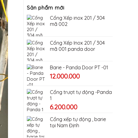
Sản phẩm mới
Cổng Xếp inox 201 / 304
mã 002
Cổng Xếp Inox 201 / 304
mã 001 panda door
Barie - Panda Door PT -01
Giá
Giá
12.000.000
gốc
hiện
là:
tại
Cổng trượt tự động -Panda
16.000.000₫.
là:
1
12.000.000₫.
6.200.000
Cổng xếp tự động , barie
tại Nam Định