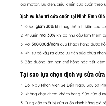
loại motor, lưu điện, điều khiển cửa cuốn theo
Dịch vụ bảo trì cửa cuốn tại Ninh Bình Giá
Được
giảm 30%
khi thay thế linh kiện cửa cu
Khuyến
mãi 30%
khi có nhu cầu làm thêm c
Với
500.000đ/năm
quý khách hàng được hỗ t
Khi sự cố xảy ra được ưu tiên sửa chữa nhan
Bảo dưỡng làm hạn chế hỏng hóc, tiết kiệm 
Tại sao lựa chọn dịch vụ sửa cửa 
Đội Ngũ Nhân Viên Sẽ Đến Ngay Sau 30 Phú
Không chặt chém khách hàng. Sửa cửa đúng
Cung cấp thiết bị cửa cuốn chính hãng giá r