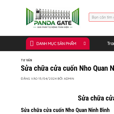
Bỏ
qua
Tìm
nội
kiếm:
dung
DANH MỤC SẢN PHẨM
Tra
TƯ VẤN
Sửa chữa cửa cuốn Nho Quan N
ĐĂNG VÀO
15/04/2024
BỞI
ADMIN
Sửa chữa cử
Sửa chữa cửa cuốn Nho Quan Ninh Bình