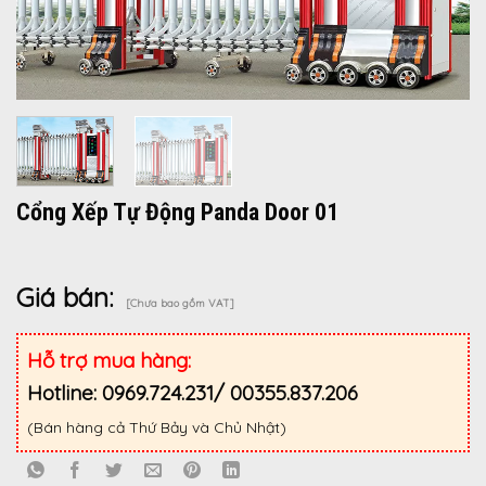
Cổng Xếp Tự Động Panda Door 01
Giá bán:
[Chưa bao gồm VAT]
Hỗ trợ mua hàng:
Hotline: 0969.724.231/ 00355.837.206
(Bán hàng cả Thứ Bảy và Chủ Nhật)