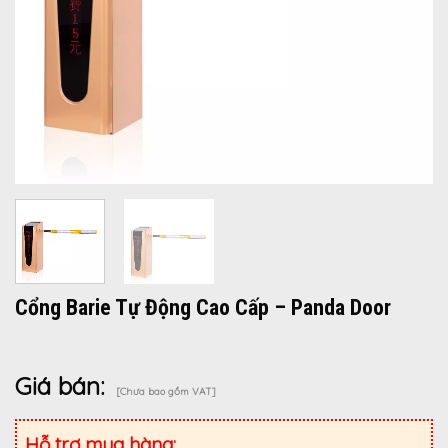
Cổng Barie Tự Động Cao Cấp – Panda Door
Giá bán:
[Chưa bao gồm VAT]
Hỗ trợ mua hàng: