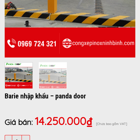
Barie nhập khẩu – panda door
14.250.000
₫
Giá bán:
[Chưa bao gồm VAT]
Barie nhập khẩu - panda door số lượng